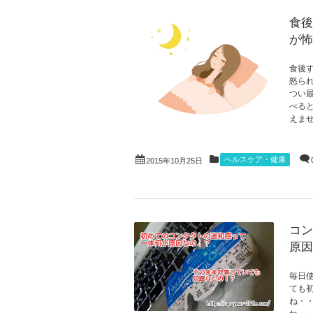
食後
が怖
食後
怒ら
つい
べる
えませ
ヘルスケア・健康
2015年10月25日
コン
原因
毎日
ても
ね・