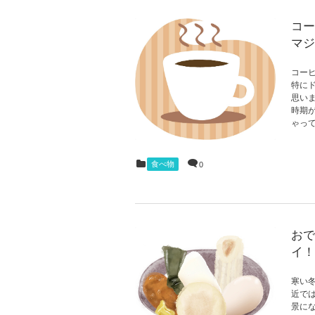
コー
マジ
コー
特に
思い
時期
ゃって
食べ物
0
おで
イ！
寒い
近で
景に