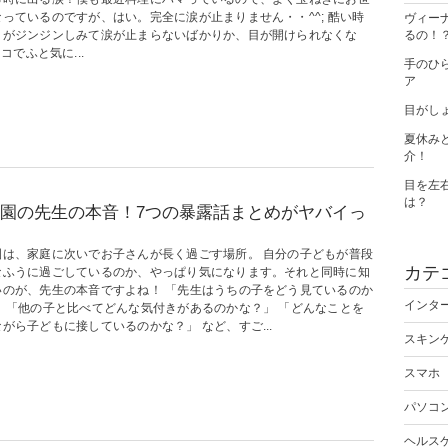
なっているのですが、はい。完全に涙が止まりません・・^^; 酷い時
ヴィー
目がジンジンしみて涙が止まらないばかりか、目が開けられなくな
るの！
でふと気に...
手のひ
ア
目がし
夏休み
介！
目を左
は？
園の先生の本音！7つの暴露話まとめがヤバイっ
園は、家庭に次いでお子さんが長く過ごす場所。 自分の子どもが普段
カテ
なふうに過ごしているのか、やっぱり気になります。それと同時に知
いのが、先生の本音ですよね！ 「先生はうちの子をどう見ているのか
インタ
」 「他の子と比べてどんな気付きがあるのかな？」 「どんなことを
がら子どもに接しているのかな？」 など、すご...
スキン
スマホ
パソコ
ヘルス