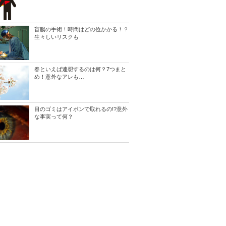
盲腸の手術！時間はどの位かかる！？
生々しいリスクも
春といえば連想するのは何？7つまと
め！意外なアレも…
目のゴミはアイボンで取れるの!?意外
な事実って何？