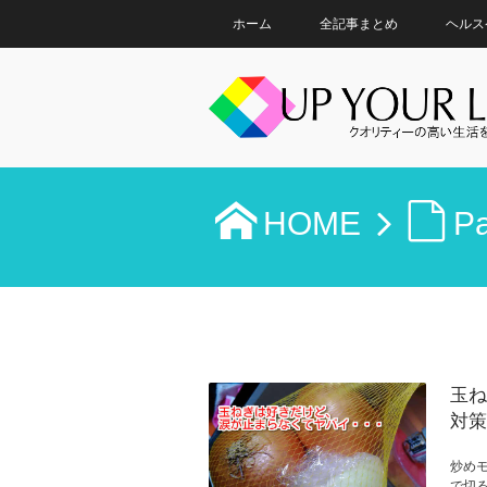
ホーム
全記事まとめ
ヘルス
HOME
P
玉ね
対策
炒め
で切