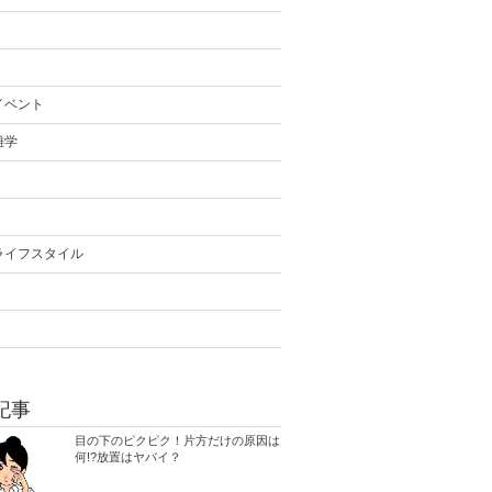
イベント
雑学
ライフスタイル
記事
目の下のピクピク！片方だけの原因は
何!?放置はヤバイ？