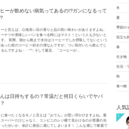
冬
ヒーが飲めない病気ってあるの!?ガンになるって
?
夏
季節の
ヒーと言えば、心地良い豆の香りと品の良い味わいがありますよね。
ドーナツや美味しいパンを食べる時にはマスト！という人も少ないと
役立ち
ます。 実際、朝から晩まで水分はコーヒーでしか摂取してないという
があった程のコーヒー好きの僕なんですが、つい気付いたら飲んでじ
春
るんですよね・・^^; そして最近、「コーヒーが...
生き物
生活・
秋
食べ物
んは日持ちするの？常温だと何日くらいでヤバ
？
人気
冬に食べたくなるモノと言えば『おでん』が思い浮かびますよね。最
1
はスーパーだけじゃなく、コンビニのレジ横で見かけるのが普通の光
なったせいか、余計に身近に感じてしまいます！ こんな感じで家庭で