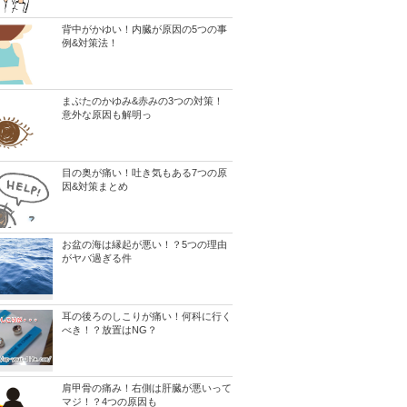
背中がかゆい！内臓が原因の5つの事
例&対策法！
まぶたのかゆみ&赤みの3つの対策！
意外な原因も解明っ
目の奥が痛い！吐き気もある7つの原
因&対策まとめ
お盆の海は縁起が悪い！？5つの理由
がヤバ過ぎる件
耳の後ろのしこりが痛い！何科に行く
べき！？放置はNG？
肩甲骨の痛み！右側は肝臓が悪いって
マジ！？4つの原因も