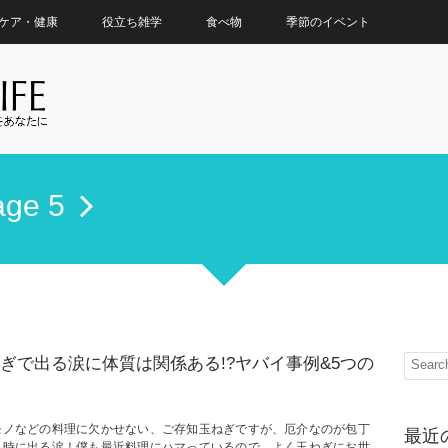
ケア・健康
役立ち雑学
食べ物
季節のイベント
age 5
ぎで出る涙に体質は関係ある!?ヤバイ事例&5つの
モノなどの料理に欠かせない、ご存知玉ねぎですが、厄介なのが包丁
最近
る時に出る涙！僕も最近料理にハマっているので、よく玉ねぎにお世