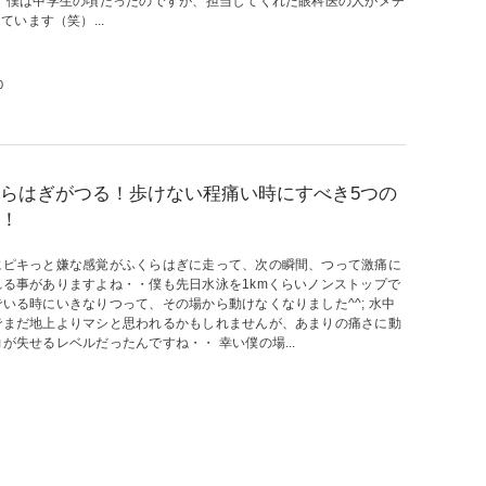
・ 僕は中学生の頃だったのですが、担当してくれた眼科医の人がメチ
います（笑）...
0
らはぎがつる！歩けない程痛い時にすべき5つの
！
にピキっと嫌な感覚がふくらはぎに走って、次の瞬間、つって激痛に
れる事がありますよね・・僕も先日水泳を1kmくらいノンストップで
でいる時にいきなりつって、その場から動けなくなりました^^; 水中
でまだ地上よりマシと思われるかもしれませんが、あまりの痛さに動
が失せるレベルだったんですね・・ 幸い僕の場...