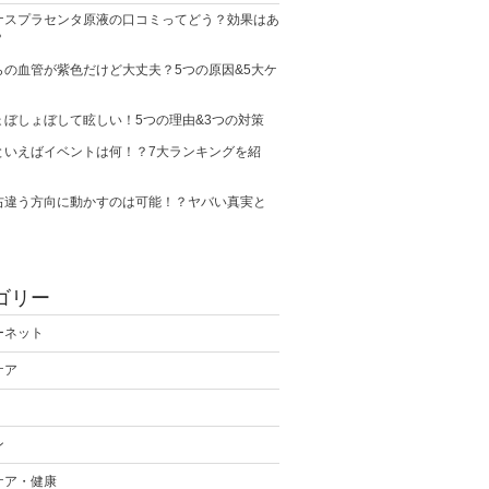
ナスプラセンタ原液の口コミってどう？効果はあ
？
らの血管が紫色だけど大丈夫？5つの原因&5大ケ
ょぼしょぼして眩しい！5つの理由&3つの対策
といえばイベントは何！？7大ランキングを紹
右違う方向に動かすのは可能！？ヤバい真実と
ゴリー
ーネット
ケア
ン
ケア・健康