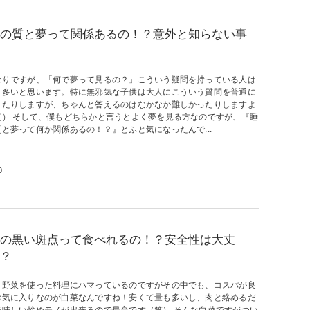
の質と夢って関係あるの！？意外と知らない事
なりですが、「何で夢って見るの？」こういう疑問を持っている人は
り多いと思います。特に無邪気な子供は大人にこういう質問を普通に
きたりしますが、ちゃんと答えるのはなかなか難しかったりしますよ
笑） そして、僕もどちらかと言うとよく夢を見る方なのですが、『睡
質と夢って何か関係あるの！？』とふと気になったんで...
0
の黒い斑点って食べれるの！？安全性は大丈
？
、野菜を使った料理にハマっているのですがその中でも、コスパが良
お気に入りなのが白菜なんですね！安くて量も多いし、肉と絡めるだ