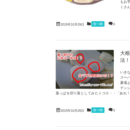
もお
くさん
食べ物
0
2015年10月29日
大根
法！
いき
スー
夏場
テン
葉っぱを切り落としてみたトコロ・・「あれ！？
食べ物
0
2015年10月26日