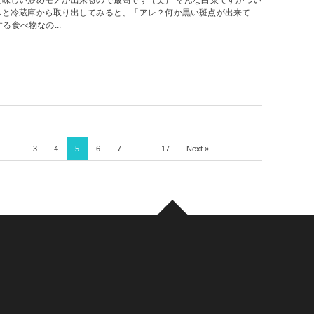
美味しい炒めモノが出来るので最高です（笑） そんな白菜ですがつい
ふと冷蔵庫から取り出してみると、「アレ？何か黒い斑点が出来て
食べ物なの...
...
3
4
5
6
7
...
17
Next »