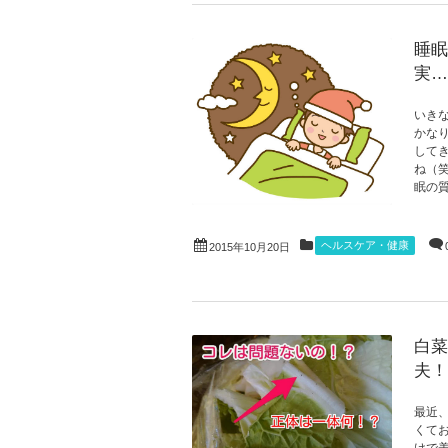
睡眠
実…
いき
かな
して
ね（
眠の
ヘルスケア・健康
2015年10月20日
白菜
夫！
最近
くて