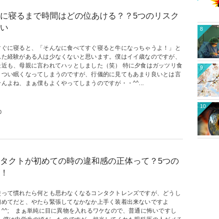
に寝るまで時間はどの位あける？？5つのリスク
い
8
すぐに寝ると、「そんなに食べてすぐ寝ると牛になっちゃうよ！」と
れた経験がある人は少なくないと思います。僕はイイ歳なのですが、
最近も、母親に言われてハッとしました（笑） 特に夕食はガッツリ食
9
とつい眠くなってしまうのですが、行儀的に見てもあまり良いとは言
んよね、まぁ僕もよくやってしまうのですが・・^^...
10
0
タクトが初めての時の違和感の正体って？5つの
！
使って慣れたら何とも思わなくなるコンタクトレンズですが、どうし
初めてだと、やたら緊張してなかなか上手く装着出来ないですよ
・^^; まぁ単純に目に異物を入れるワケなので、普通に怖いですし