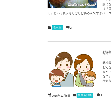
話に
は「
る」という状況もしばしばあるんですよね〜ココ
食べ物
2
幼稚
幼稚
どん
りた
な？
考えな
役立ち雑学
2
2015年12月5日