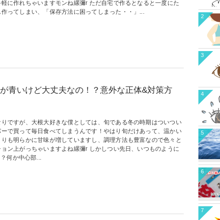
手軽に作れちゃいますモンね縲彌r ただ自宅で作るとなると一度にた
作ってしまい、「保存方法に困ってしまった・・」...
2
3
が青いけど大丈夫なの！？意外な正体&対策方
4
なりですが、大根大好きな僕としては、旬である冬の時期はついつい
パーで買って毎日食べてしまうんです！やはり旬だけあって、温かい
5
よりも明らかに甘味が増していますし、調理方法も豊富なので色々と
ション上がっちゃいますよね縲彌r しかしつい先日、いつものように
何か中心部...
6
7