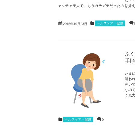
ね・
ャクチャ美人で、もうガチガチだったのを覚えて
ヘルスケア・健康
2015年10月23日
ふく
手順
たま
襲わ
泳い
なの
く気力
ヘルスケア・健康
0