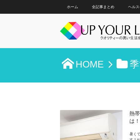
ホーム
全記事まとめ
ヘルス
HOME
季
熱帯
は！
暑く
すよ