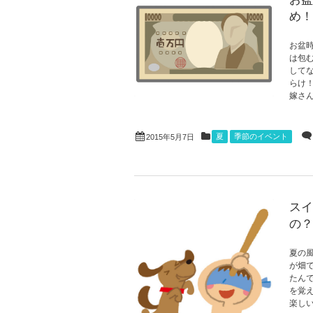
め！
お盆
は包
して
らけ
嫁さん
夏
季節のイベント
2015年5月7日
スイ
の？
夏の
が畑
たん
を覚
楽しい