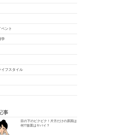
イベント
雑学
ライフスタイル
記事
目の下のピクピク！片方だけの原因は
何!?放置はヤバイ？