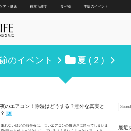
ケア・健康
役立ち雑学
食べ物
季節のイベント
節のイベント
夏 ( 2 )
夜のエアコン！除湿はどうする？意外な真実と
？
て眠れないほどの熱帯夜は、ついエアコンの快適さに頼ってしまいま
最近
ね縲怩ｸっと付けっぱなしにしている人も多いんじゃないでしょう