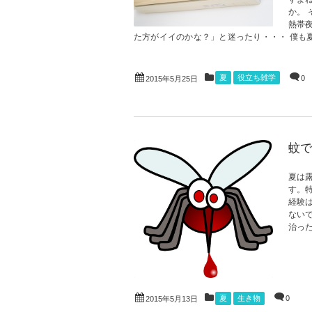
か。
熱帯
た方がイイのかな？」と迷ったり・・・ 僕も夏場
夏
役立ち雑学
0
2015年5月25日
蚊で
夏は
す。
経験
ない
治った
夏
生き物
0
2015年5月13日