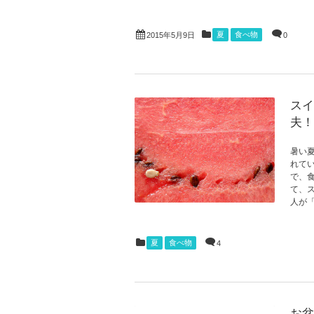
夏
食べ物
0
2015年5月9日
スイ
夫！
暑い
れて
で、
て、
人が「
夏
食べ物
4
お盆