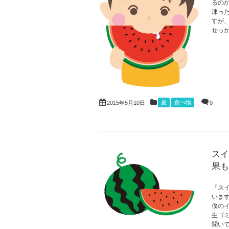
るの
凍っ
すが
せっか
夏
食べ物
0
2015年5月10日
スイ
果も
『ス
いま
僕の
生ゴ
聞いて