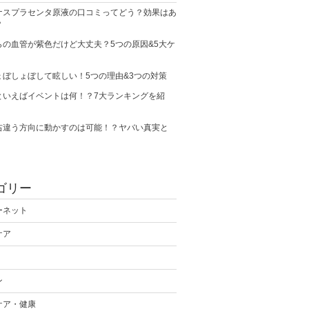
ナスプラセンタ原液の口コミってどう？効果はあ
？
らの血管が紫色だけど大丈夫？5つの原因&5大ケ
ょぼしょぼして眩しい！5つの理由&3つの対策
といえばイベントは何！？7大ランキングを紹
右違う方向に動かすのは可能！？ヤバい真実と
ゴリー
ーネット
ケア
ン
ケア・健康