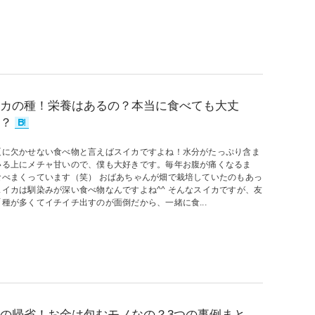
カの種！栄養はあるの？本当に食べても大丈
？
夏に欠かせない食べ物と言えばスイカですよね！水分がたっぷり含ま
いる上にメチャ甘いので、僕も大好きです。毎年お腹が痛くなるま
食べまくっています（笑） おばあちゃんが畑で栽培していたのもあっ
スイカは馴染みが深い食べ物なんですよね^^ そんなスイカですが、友
種が多くてイチイチ出すのが面倒だから、一緒に食...
の帰省！お金は包むモノなの？3つの事例まと