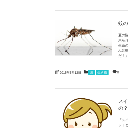
蚊の
夏の
来ら
生命
ぶ音
だ？」
夏
生き物
0
2015年5月12日
スイ
の？
「ス
ット