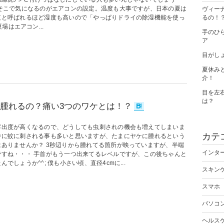
 そこで気になるのがエアコンの設定。温度も大事ですが、日本の夏は
ヴィー
夜と呼ばれるほど湿度も高いので「やっぱりドライの除湿機能を使っ
るの！
はエアコン...
手のひ
ア
目がし
夏休み
介！
目を左
は？
腫れるの？痛い3つのワケとは！？
露出度が高くなるので、どうしても虫刺されの機会も増えてしまいま
カテ
特に蚊に刺される事も多いと思いますが、たまにヤケに腫れるという
はありませんか？ 3秒辺りから腫れてる箇所が映っていますが、半端
インタ
ですね・・・ 手首がもう一つ出来てるレベルですが、この後ちゃんと
んでしょうか^^; 僕も小さい頃、直径4cmに...
スキン
スマホ
パソコ
ヘルス