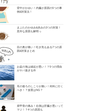
背中がかゆい！内臓が原因の5つの事
例&対策法！
まぶたのかゆみ&赤みの3つの対策！
意外な原因も解明っ
目の奥が痛い！吐き気もある7つの原
因&対策まとめ
お盆の海は縁起が悪い！？5つの理由
がヤバ過ぎる件
耳の後ろのしこりが痛い！何科に行く
べき！？放置はNG？
肩甲骨の痛み！右側は肝臓が悪いって
マジ！？4つの原因も