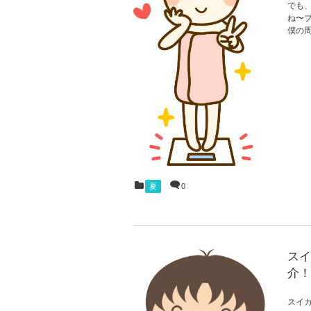
でも
ね〜
僕の
夏
0
スイ
介！
スイ