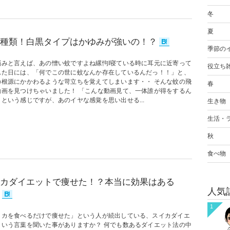
冬
夏
種類！白黒タイプはかゆみが強いの！？
季節の
悩みと言えば、あの憎い蚊ですよね縲怐I寝ている時に耳元に近寄って
役立ち
れた日には、「何でこの世に蚊なんか存在しているんだっ！！」と、
の根源にかかわるような苛立ちを覚えてしまいます・・ そんな蚊の飛
春
動画を見つけちゃいました！ 「こんな動画見て、一体誰が得をするん
という感じですが、あのイヤな感覚を思い出せる...
生き物
生活・
秋
食べ物
カダイエットで痩せた！？本当に効果はある
人気
1
イカを食べるだけで痩せた」という人が続出している、スイカダイエ
という言葉を聞いた事がありますか？ 何でも数あるダイエット法の中