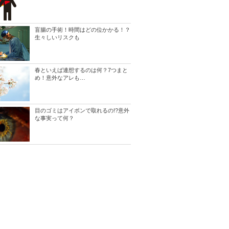
盲腸の手術！時間はどの位かかる！？
生々しいリスクも
春といえば連想するのは何？7つまと
め！意外なアレも…
目のゴミはアイボンで取れるの!?意外
な事実って何？