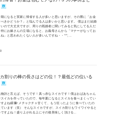
時期になると実家に帰省する人が多いと思いますが、その際に「お金
むべきかどうか？」と悩んでる人は多いかと思います。 僕はまだ結婚
ないので大丈夫ですが、周りの既婚者に聞いてみると気にしてる人だ
！特にお嫁さんの立場になると、お義母さんから「マナーがなってお
ね」と思われたくない人が多いんですね・・^^; ...
0
カ割りの棒の長さはどの位！？最低どの位いる
風物詩と言えば、そうです！真っ赤なスイカです！僕はおばあちゃん
でスイカを作っていたので、毎年夏になるとスイカを食べまくってい
ですよね縲彌r メチャクチャ甘くて、もう狂ったように食べていたの
えています（笑） そんなスイカですが、スイカ割りもワイワイやると
ですよね！盛り上がれる上にその後美味しく頂ける...