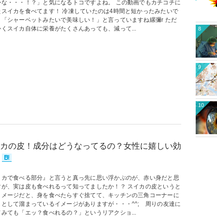
かな・・・！？」と気になるトコですよね。 この動画でもカチコチに
たスイカを食べてます！ 冷凍していたのは4時間と短かったみたいで
、「シャーベットみたいで美味しい！」と言っていますね縲彌r ただ
くスイカ自体に栄養がたくさんあっても、減って...
8
9
10
カの皮！成分はどうなってるの？女性に嬉しい効
イカで食べる部分』と言うと真っ先に思い浮かぶのが、赤い身だと思
すが、実は皮も食べれるって知ってましたか！？ スイカの皮というと
イメージだと、身を食べたらすぐ捨てて、キッチンの三角コーナーに
ミとして溜まっているイメージがありますが・・・^^; 周りの友達に
みても「エッ？食べれるの？」というリアクショ...