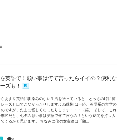
0
を英語で！願い事は何て言ったらイイの？便利な
ーズも！
からあまり英語に馴染みのない生活を送っていると、とっさの時に簡
フレーズも出てこなかったりしますよね縲恂lは一応、英語系の大学の
なのですが、たまに怪しくなったりします・・・（笑） そして、これ
の季節だと、七夕の願い事は英語で何て言うの？という疑問を持つ人
てくるかと思います。 ちなみに僕の女友達は「願...
ル
0