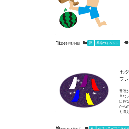
夏
季節のイベント
2015年5月4日
七夕
フレ
普段
単な
出身
から
も増え
夏
生活・ライフスタイ
2015年4月21日