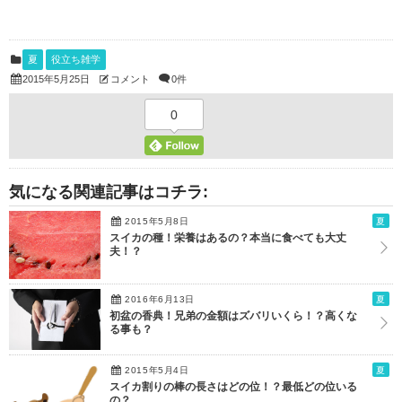
夏
役立ち雑学
コメント
0件
2015年5月25日
0
気になる関連記事はコチラ:
2015年5月8日
夏
スイカの種！栄養はあるの？本当に食べても大丈
夫！？
2016年6月13日
夏
初盆の香典！兄弟の金額はズバリいくら！？高くな
る事も？
2015年5月4日
夏
スイカ割りの棒の長さはどの位！？最低どの位いる
の？