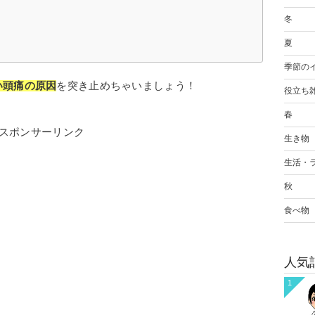
冬
夏
季節の
い頭痛の原因
を突き止めちゃいましょう！
役立ち
春
スポンサーリンク
生き物
生活・
秋
食べ物
人気
1