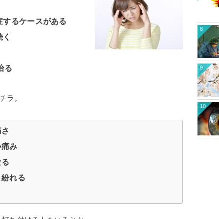
症するケースがある
8
続く
治る
9
チラ。
10
痛さ
い痛み
なる
と紛れる