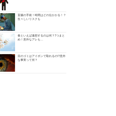
盲腸の手術！時間はどの位かかる！？
生々しいリスクも
春といえば連想するのは何？7つまと
め！意外なアレも…
目のゴミはアイボンで取れるの!?意外
な事実って何？