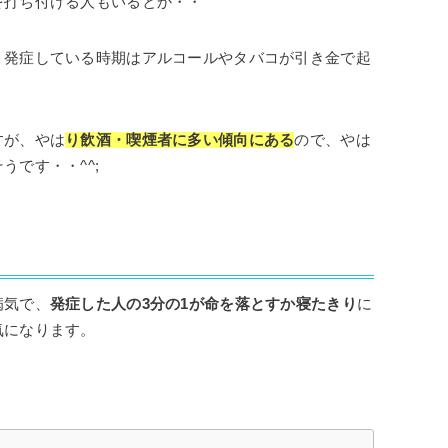
を打ち付ける人もいるとか・・
、発症している時期はアルコールやタバコが引き金で起
すが、やは
り飲酒・喫煙者に多い傾向にある
ので、やは
です・・^^;
病気で、
発症した人の3分の1が命を落とすか寝たきり
に
気になります。