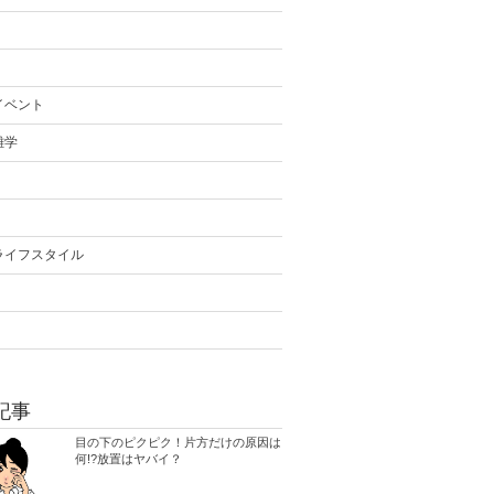
イベント
雑学
ライフスタイル
記事
目の下のピクピク！片方だけの原因は
何!?放置はヤバイ？