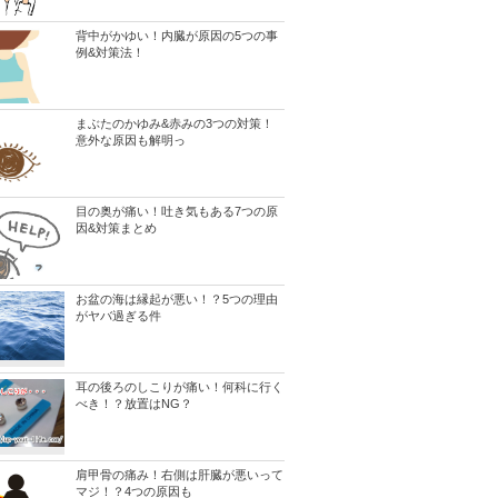
背中がかゆい！内臓が原因の5つの事
例&対策法！
まぶたのかゆみ&赤みの3つの対策！
意外な原因も解明っ
目の奥が痛い！吐き気もある7つの原
因&対策まとめ
お盆の海は縁起が悪い！？5つの理由
がヤバ過ぎる件
耳の後ろのしこりが痛い！何科に行く
べき！？放置はNG？
肩甲骨の痛み！右側は肝臓が悪いって
マジ！？4つの原因も