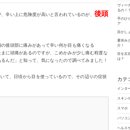
ヴィー
るの！
後頭
が、辛い上に危険度が高いと言われているのが、
手のひ
ア
目がし
夏休み
側の後頭部に痛みがあって辛い何か目も痛くなる
介！
たまに頭痛があるのですが、こめかみが少し痛む程度な
目を左
は？
あるんだ」と知って、気になったので調べてみました！
ていて、日頃から目を使っているので、その辺りの症状
カテ
インタ
スキン
スマホ
パソコ
ヘルス