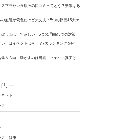
ナスプラセンタ原液の口コミってどう？効果はあ
？
らの血管が紫色だけど大丈夫？5つの原因&5大ケ
ょぼしょぼして眩しい！5つの理由&3つの対策
といえばイベントは何！？7大ランキングを紹
右違う方向に動かすのは可能！？ヤバい真実と
ゴリー
ーネット
ケア
ン
ケア・健康