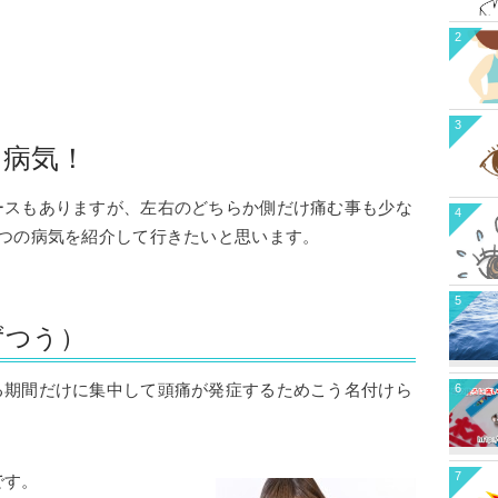
2
3
つ病気！
ースもありますが、左右のどちらか側だけ痛む事も少な
4
5つの病気を紹介して行きたいと思います。
5
ずつう）
る期間だけに集中して頭痛が発症するためこう名付けら
6
7
です。