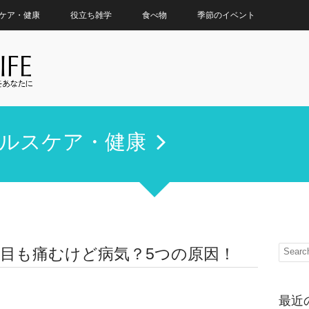
ケア・健康
役立ち雑学
食べ物
季節のイベント
ルスケア・健康
目も痛むけど病気？5つの原因！
最近