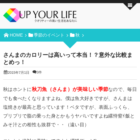
HOME
季節のイベント
秋
さんまのカロリーは高いって本当！？意外な比較ま
とめっ！
0件
2015年7月1日
秋刀魚（さんま）が美味しい季節
秋はホントに
なので、毎日
でも食べたくなりますよね。僕は魚大好きですが、さんまは
塩焼きが最高と思っています！ベタですが、表面ふっくら、
プリプリで脂の乗った身とかもうヤバいですよね縲恃窒ｲ飯と
みそ汁との相性も抜群で・・（遠い目）