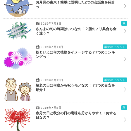
お月見の由来！簡単に説明した2つの会話集を紹介
っ！
2015年7月3日
秋
さんまの旬の時期はいつなの！？脂のノリ具合も全
く違う？
2015年7月11日
季節のイベント
秋といえば何の植物をイメージする？7つのランキ
ングっ！
2015年6月12日
季節のイベント
敬老の日は何歳から祝うモノなの！？3つの目安を
紹介！
2015年7月8日
秋
春分の日と秋分の日の意味を分かりやすく！何する
日なの？