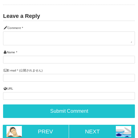
Leave a Reply
Comment
*
Name
*
E-mail
*
(公開されません)
URL
PREV
NEXT