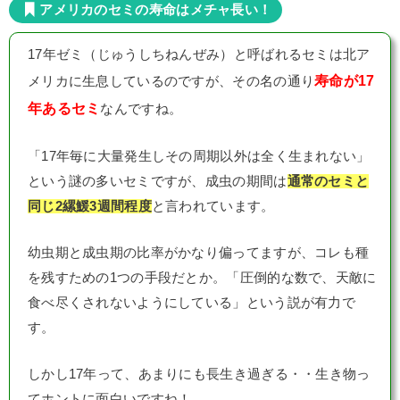
アメリカのセミの寿命はメチャ長い！
17年ゼミ（じゅうしちねんぜみ）と呼ばれるセミは北ア
寿命が17
メリカに生息しているのですが、その名の通り
年あるセミ
なんですね。
「17年毎に大量発生しその周期以外は全く生まれない」
という謎の多いセミですが、成虫の期間は
通常のセミと
同じ2縲鰀3週間程度
と言われています。
幼虫期と成虫期の比率がかなり偏ってますが、コレも種
を残すための1つの手段だとか。「圧倒的な数で、天敵に
食べ尽くされないようにしている」という説が有力で
す。
しかし17年って、あまりにも長生き過ぎる・・生き物っ
てホントに面白いですね！