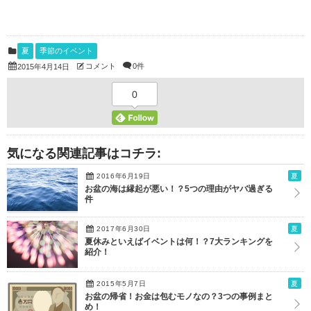
夏
季節のイベント
コメント
0件
2015年4月14日
0
気になる関連記事はコチラ:
2016年6月19日
夏
お盆の海は縁起が悪い！？5つの理由がヤバ過ぎる
件
2017年6月30日
夏
夏休みといえばイベントは何！？7大ランキングを
紹介！
2015年5月7日
夏
お盆の帰省！お金は包むモノなの？3つの事例まと
め！