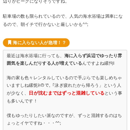
辺りがピークになりそうですね。
駐車場の数も限られているので、人気の海水浴場は満車にな
るので、朝イチで行かないと厳しいかも^^;
海に入らない人が急増！？
最近は海水浴場に行っても、
海に入らず浜辺でゆったり雰
囲気を楽しんだりする人が増えている
んですよね縲怐I
海の家も色々レンタルしているので手ぶらでも楽しめちゃ
いますしね縲怩ﾈので,「泳ぎ疲れたから帰ろう」という人
日が沈むまではずっと混雑している
が少なく、
という事
も多いんです！
僕もゆったりしたい派なのですが、ずっと混雑するのはち
ょっとイヤですね・・・^^;