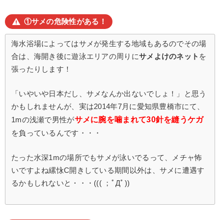
①サメの危険性がある！
海水浴場によってはサメが発生する地域もあるのでその場
合は、海開き後に遊泳エリアの周りに
サメよけのネット
を
張ったりします！
「いやいや日本だし、サメなんか出ないでしょ！」と思う
かもしれませんが、実は2014年7月に愛知県豊橋市にて、
サメに腕を噛まれて30針を縫うケガ
1mの浅瀬で男性が
を負っているんです・・・
たった水深1mの場所でもサメが泳いでるって、メチャ怖
いですよね縲怺C開きしている期間以外は、サメに遭遇す
るかもしれないと・・・((( ；ﾟДﾟ))