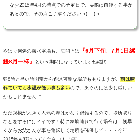
なお2015年4月の時点での予定日で、実際は前後する事が
あるので、その点ご了承くださいm(_ _)m
『6月下旬、7月1日縲
やはり何処の海水浴場も、海開きは
鰀8月一杯』
という期間になっていますね縲怐I
朝8時と早い時間帯から遊泳可能な場所もありますが、
朝は晴
れていても水温が低い事も多い
ので、泳ぐのには少し厳しい
かもしれません^^;
ただ規模が大きく人気の海はかなり混雑するので、場所取り
などをするにはイイです！特に家族連れで行く場合は、朝早
くからお父さんが車を運転して場所を確保して・・・今年
2015年も頑張ってください！（笑）